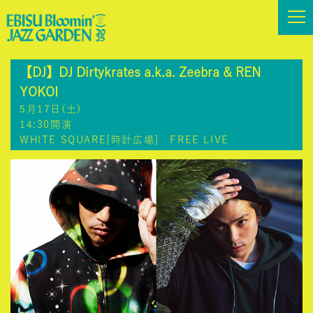
【DJ】DJ Dirtykrates a.k.a. Zeebra & REN
YOKOI
5月17日(土)
14:30開演
WHITE SQUARE[時計広場] FREE LIVE