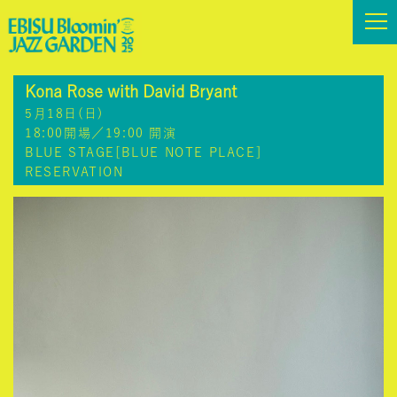
Kona Rose with David Bryant
5月18日(日)
18:00開場／19:00 開演
BLUE STAGE[BLUE NOTE PLACE]
RESERVATION