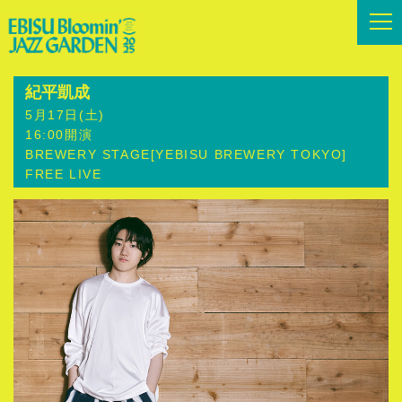
紀平凱成
5月17日(土)
16:00開演
BREWERY STAGE[YEBISU BREWERY TOKYO]
FREE LIVE