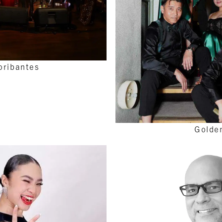
oribantes
Golde