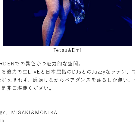
Tetsu&Emi
ZZ GARDENでの異色かつ魅力的な空間。
迫力の生LIVEと日本屈指のDJsとのJazzyなラテン
を抑えきれず、感涙しながらペアダンスを踊るしか無い。
て是非ご堪能ください。
Eggs、MISAKI&MONIKA
co