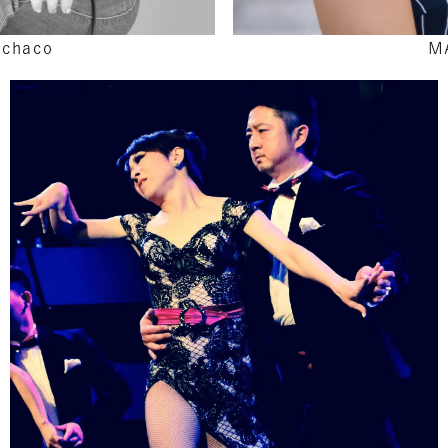
achaco
M