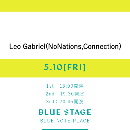
Leo Gabriel
(NoNations,Connection)
5.10[FRI]
1st：18:00開演
2nd：19:30開演
3rd：20:45開演
BLUE STAGE
BLUE NOTE PLACE