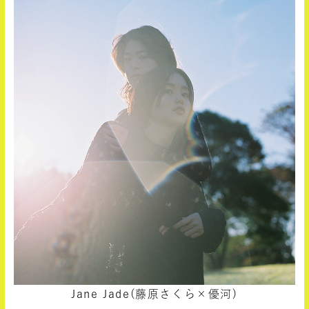
Jane Jade(藤原さくら×優河)